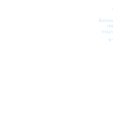
ผังถนน
เท
กรมก
ย