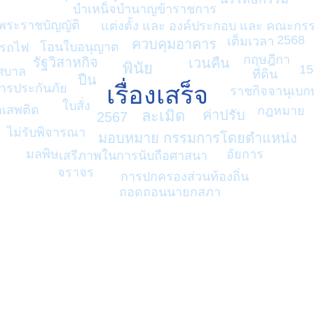
บำเหน็จบำนาญข้าราชการ
พระราชบัญญัติ
แต่งตั้ง และ องค์ประกอบ และ คณะกร
2568
เต็มเวลา
ควบคุมอาคาร
โอนใบอนุญาต
รถไฟ
กฤษฎีกา
รัฐวิสาหกิจ
เวนคืน
พินัย
15
ศบาล
ที่ดิน
ปืน
เรื่องเสร็จ
ารประกันภัย
ราชกิจจานุเบก
ใบสั่ง
าเสพติด
กฎหมาย
ค่าปรับ
ละเมิด
2567
ไม่รับพิจารณา
มอบหมาย กรรมการโดยตำแหน่ง
อัยการ
มลพิษ
เสรีภาพในการนับถือศาสนา
จราจร
การปกครองส่วนท้องถิ่น
ถอดถอนนายกสภา